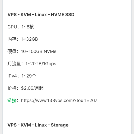
VPS - KVM - Linux - NVME SSD
CPU：1~8核
内存：1~32GB
硬盘：10~100GB NVMe
月流量：1~20TB/1Gbps
IPv4：1~29个
价格：$2.06/月起
链接
：https://www.138vps.com/?tourl=267
VPS - KVM - Linux - Storage