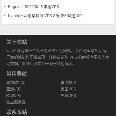
Edgevirt $9/半年 大带宽VPS
Kvmla 日本东京软银 VPS 8折,充500送100
关于本站
vps评测网是一个专业的VPS评测网站，会评测全球各大 vps
厂商的性能和网络表现，让你在选购 VPS 的时候有更多的参
考数据。部分评测文章来源于其他博客。
常用导航
新加坡机房
香港机房
亚洲机房
美国VPS
欧洲VPS
免费VPS
独立服务器
联系本站