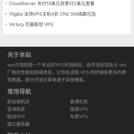
CloudServer 年付10美元货季付3美元套餐
10gbiz 全场VPS主机4折 CN2 GIA线路可选
Virtury 巴基斯坦 VPS
关于本站
vps评测网是一个专业的VPS评测网站，会评测全球各大 vps
厂商的性能和网络表现，让你在选购 VPS 的时候有更多的参
考数据。部分评测文章来源于其他博客。
常用导航
新加坡机房
香港机房
亚洲机房
美国VPS
欧洲VPS
免费VPS
独立服务器