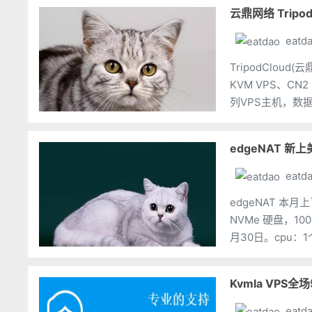
云鼎网络 Tripo
eatd
TripodCloud
KVM VPS、CN2 G
列VPS主机，数据
edgeNAT 新
eatd
edgeNAT 本月
NVMe 硬盘，
月30日。cpu：1
格：42元/月链接
eatd