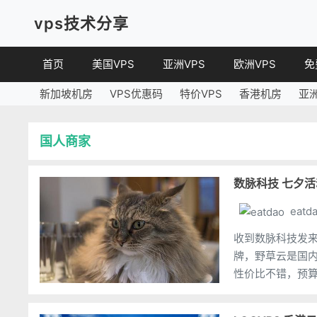
vps技术分享
首页
美国VPS
亚洲VPS
欧洲VPS
免
新加坡机房
VPS优惠码
特价VPS
香港机房
亚
国人商家
数脉科技 七夕活
eatd
收到数脉科技发
牌，野草云是国
性价比不错，预算
独立主机，价格比较