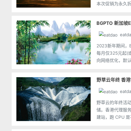
本次促销为永久折扣
者 Windows 操
BGPTO 新加
eatd
2023新年期间
每月仅325元起(
向网络优化，默认10
中国大陆方向优
野草云年终 香港
eatd
野草云的年终活动来
储。香港代理服务
建站，跑 CPU
销套餐外，商家