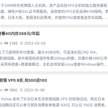
成立于2009年的老牌国人主机商，其产品包括VPS主机和独立服务器租
盘、弹性IP和SSL证书等服务。该商家的VPS主机采用KVM架构，
港、日本大阪、美国洛杉矶等地，并提供CN2或者直连优化线路。
e或者SSD硬盘，最低配置从每月50元
惠套餐4G内存388元/年起
ao
3185
2023-03-03
推出了几款特别年付套餐，最大4GB内存，可选洛杉矶CN2 GIA，
本软银线路，其中美国机房提供免费20Gbps防御，优惠价格388元/年
采用系统盘+数据盘模式，主机支持安装Linux或者Windows操作系
供的VPS采用原生IP(
软银 VPS 8折,充500送100
ao
1692
2023-01-06
Kvmla 发布了针对日本东京软银线路 VPS 的促销活动，购买日本
活动期间还可以参与预存消费账单每满 500元 可以兑 100元 消费券