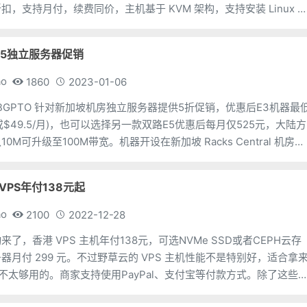
，支持月付，续费同价，主机基于 KVM 架构，支持安装 Linux 
作系统。Kv
坡E5独立服务器促销
ao
1860
2023-01-06
，BGPTO 针对新加坡机房独立服务器提供5折促销，优惠后E3机器最
或$49.5/月)，也可以选择另一款双路E5优惠后每月仅525元，大陆方
M可升级至100M带宽。机器开设在新加坡 Racks Central 机房，
化带宽，优惠码
VPS年付138元起
ao
2100
2022-12-28
了，香港 VPS 主机年付138元，可选NVMe SSD或者CEPH云存
器月付 299 元。不过野草云的 VPS 主机性能不是特别好，适合拿
 是不太够用的。商家支持使用PayPal、支付宝等付款方式。除了这些
还有多个不同线路香港独立