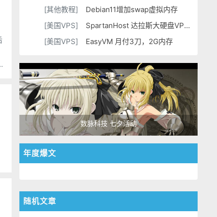
[其他教程]
Debian11增加swap虚拟内存
[美国VPS]
SpartanHost 达拉斯大硬盘VPS补货 不限流量
后
[美国VPS]
EasyVM 月付3刀，2G内存
LOCVPS 香港云地流量升级大带宽香港VPS
数脉科技 七夕活动
。
年度爆文
随机文章