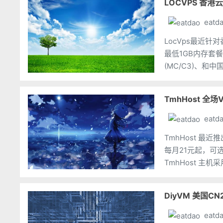
LOCVPS 香
eatd
LocVps最近
最低1GB内存套餐
(MC/C3)、和
荷兰等机房VPS
eatd
TmhHost 最
每月21元起，可选
TmhHost 主
Windows(4G
DiyVM 美国C
eatd