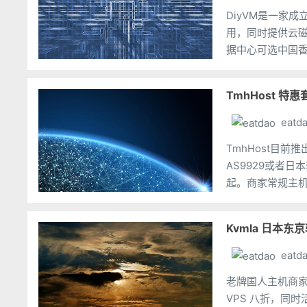
DiyVM是一家
用，同时提供云磁
据中心可选中国香
件方面使用NVM
TmhHost 特
eatd
TmhHost目前
AS9929或者日
起。商家常规主机
统。另外，主机商提
Kvmla 日本东京
eatd
老牌国人主机商家 
VPS 八折，同时