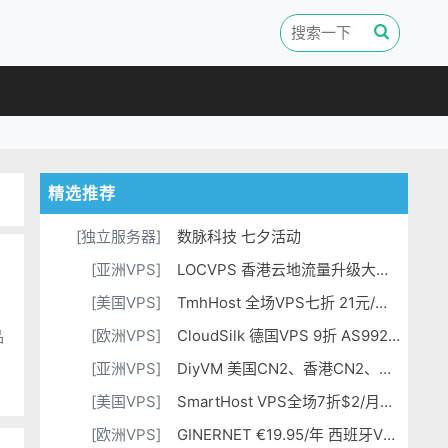
精选推荐
[独立服务器]
数脉科技 七夕活动
[亚洲VPS]
LOCVPS 香港云地流量升级大带宽香港VPS
[美国VPS]
TmhHost 全场VPS七折 21元/月起 CN2 GIA / AS9929 / 香港CTG/ 日本软银可选
[欧洲VPS]
CloudSilk 德国VPS 9折 AS9929线路216元/年
品
，
[亚洲VPS]
DiyVM 美国CN2、香港CN2、日本VPS 50元/月 香港独立服务器499元/月
是
[美国VPS]
SmartHost VPS全场7折$2/月起 可选大硬盘
[欧洲VPS]
GINERNET €19.95/年 西班牙VPS