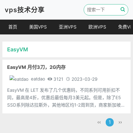
vps技术分享
首页
美国VPS
亚洲VPS
欧洲VPS
免费VP
EasyVM
EasyVM 月付3刀，2G内存
eatdao
3121
2023-03-29
EasyVM 在 LET 发布了几个优惠码，不同系列可用折扣不
同，最高是4折，优惠后最低每月3美元起。但是，除了E5
SSD系列除达拉斯外，其他地区均1-2周到货，商家新加坡不
是中国直连线路，绕美，延迟较高，本次优惠到期时间为4月
7日。E5 SSD系列 (6折优惠码：BVYI7TQS66)CPU：1
‹‹
1
››